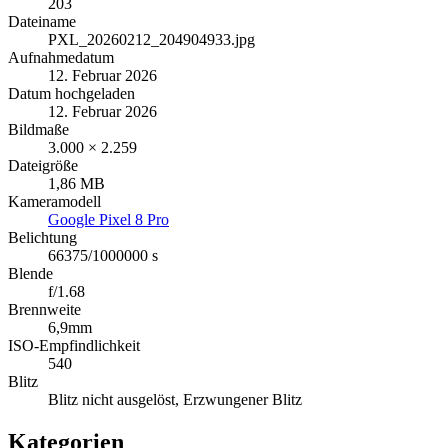
203
Dateiname
PXL_20260212_204904933.jpg
Aufnahmedatum
12. Februar 2026
Datum hochgeladen
12. Februar 2026
Bildmaße
3.000 × 2.259
Dateigröße
1,86 MB
Kameramodell
Google Pixel 8 Pro
Belichtung
66375/1000000 s
Blende
f/1.68
Brennweite
6,9mm
ISO-Empfindlichkeit
540
Blitz
Blitz nicht ausgelöst, Erzwungener Blitz
Kategorien