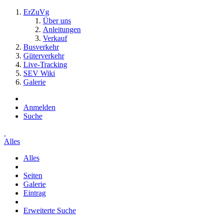
ErZuVg
Über uns
Anleitungen
Verkauf
Busverkehr
Güterverkehr
Live-Tracking
SEV Wiki
Galerie
Anmelden
Suche
Alles
Alles
Seiten
Galerie
Eintrag
Erweiterte Suche