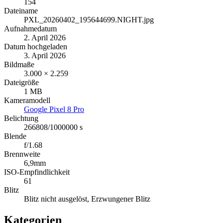
154
Dateiname
PXL_20260402_195644699.NIGHT.jpg
Aufnahmedatum
2. April 2026
Datum hochgeladen
3. April 2026
Bildmaße
3.000 × 2.259
Dateigröße
1 MB
Kameramodell
Google Pixel 8 Pro
Belichtung
266808/1000000 s
Blende
f/1.68
Brennweite
6,9mm
ISO-Empfindlichkeit
61
Blitz
Blitz nicht ausgelöst, Erzwungener Blitz
Kategorien