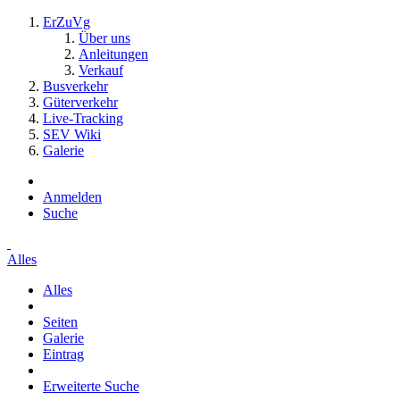
ErZuVg
Über uns
Anleitungen
Verkauf
Busverkehr
Güterverkehr
Live-Tracking
SEV Wiki
Galerie
Anmelden
Suche
Alles
Alles
Seiten
Galerie
Eintrag
Erweiterte Suche