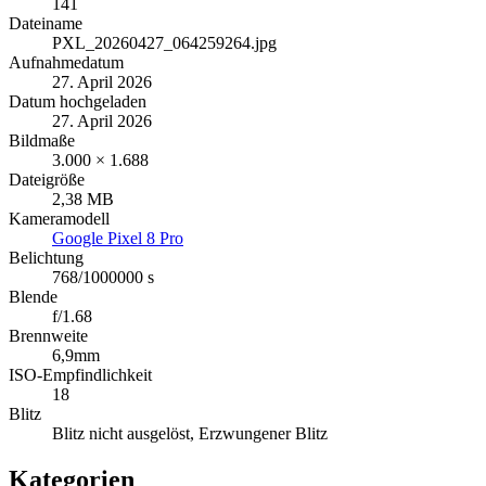
141
Dateiname
PXL_20260427_064259264.jpg
Aufnahmedatum
27. April 2026
Datum hochgeladen
27. April 2026
Bildmaße
3.000 × 1.688
Dateigröße
2,38 MB
Kameramodell
Google Pixel 8 Pro
Belichtung
768/1000000 s
Blende
f/1.68
Brennweite
6,9mm
ISO-Empfindlichkeit
18
Blitz
Blitz nicht ausgelöst, Erzwungener Blitz
Kategorien