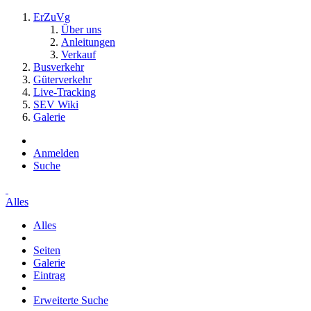
ErZuVg
Über uns
Anleitungen
Verkauf
Busverkehr
Güterverkehr
Live-Tracking
SEV Wiki
Galerie
Anmelden
Suche
Alles
Alles
Seiten
Galerie
Eintrag
Erweiterte Suche